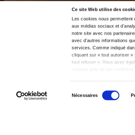
Ce site Web utilise des cooki
Les cookies nous permettent de
aux médias sociaux et d'analys
notre site avec nos partenaire
avec d'autres informations que 
Suite
services. Comme indiqué da
cliquant sur « tout autoriser 
tout refuser ». Vous avez égal
cookies puis de les confirmer 
consentement à tout moment vi
relative aux cookies sous l’on
Sélection
Nécessaires
P
du
consentement
Instagram
Presse, Agence
Conditions