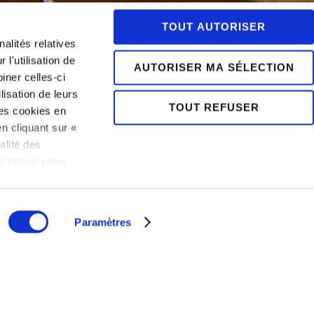
TOUT AUTORISER
alités relatives
l'utilisation de
AUTORISER MA SÉLECTION
iner celles-ci
lisation de leurs
TOUT REFUSER
es cookies en
n cliquant sur «
alité des
 retirer votre
BOOK
 politique
NOW
Paramètres