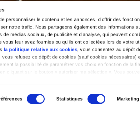
es
 personnaliser le contenu et les annonces, d'offrir des fonctionn
er notre trafic. Nous partageons également des informations sur 
s de médias sociaux, de publicité et d'analyse, qui peuvent comb
vous leur avez fournies ou qu'ils ont collectées lors de votre uti
s
ns
la politique relative aux cookies
, vous consentez au dépôt d
» ; vous refusez ce dépôt de cookies (sauf cookies nécessaires) e
ement la possibilité de paramétrer vos choix en fonction de la fin
en cliquant sur le bouton « autoriser ma sélection ». Vous pouvez
a notre outil de paramétrage des cookies, disponible dans notre
glet « mentions légales ».
références
Statistiques
Marketing
 générales de vente
Mentions légales