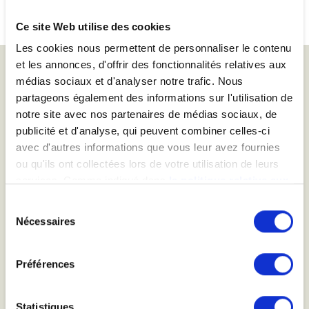
Ce site Web utilise des cookies
Les cookies nous permettent de personnaliser le contenu
et les annonces, d'offrir des fonctionnalités relatives aux
médias sociaux et d'analyser notre trafic. Nous
partageons également des informations sur l'utilisation de
notre site avec nos partenaires de médias sociaux, de
publicité et d'analyse, qui peuvent combiner celles-ci
avec d'autres informations que vous leur avez fournies
ou qu'ils ont collectées lors de votre utilisation de leurs
services. Comme indiqué dans
la politique relative aux
TO RECEIVE OUR NEWSLETTERS
cookies
, vous consentez au dépôt des cookies en
Sélection
cliquant sur « tout autoriser » ; vous refusez ce dépôt de
Nécessaires
du
cookies (sauf cookies nécessaires) en cliquant sur « tout
consentement
refuser ». Vous avez également la possibilité de
paramétrer vos choix en fonction de la finalité des
Préférences
cookies puis de les confirmer en cliquant sur le bouton «
autoriser ma sélection ». Vous pouvez retirer votre
ACCEPT
Statistiques