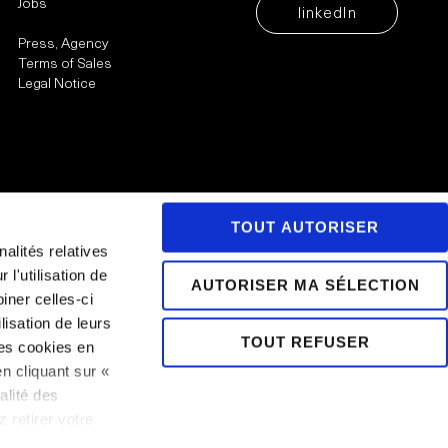
Jobs
linkedIn
Press, Agency
Terms of Sales
Legal Notice
TOUT AUTORISER
alités relatives
l'utilisation de
AUTORISER MA SÉLECTION
iner celles-ci
lisation de leurs
TOUT REFUSER
es cookies en
n cliquant sur «
alité des
 retirer votre
BOOK
 politique