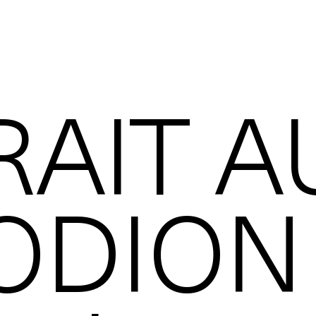
RAIT A
ODION