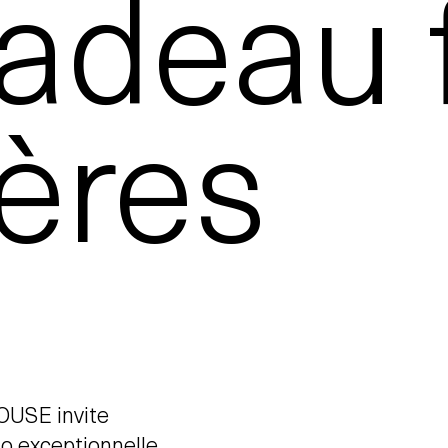
adeau 
ères
OUSE invite
o exceptionnelle.