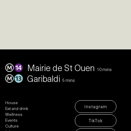
Mairie de St Ouen
10 mins
Garibaldi
5 mins
House
Instagram
Eat and drink
Wellness
Events
TikTok
Culture