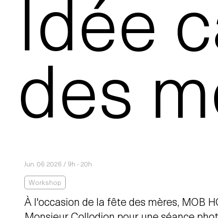
Idée c
des m
Jun. 06 2026 / 9h - 20h
Workshop
À l'occasion de la fête des mères, MOB H
Monsieur Collodion pour une séance phot