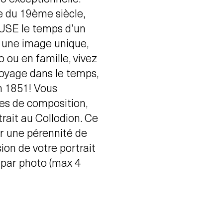
e du 19ème siècle,
USE le temps d’un
 une image unique,
 ou en famille, vivez
voyage dans le temps,
n 1851! Vous
pes de composition,
rait au Collodion. Ce
ir une pérennité de
on de votre portrait
 par photo (max 4