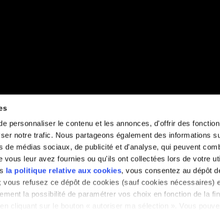
es
 personnaliser le contenu et les annonces, d'offrir des fonctionn
er notre trafic. Nous partageons également des informations sur 
s de médias sociaux, de publicité et d'analyse, qui peuvent comb
vous leur avez fournies ou qu'ils ont collectées lors de votre uti
ns
la politique relative aux cookies
, vous consentez au dépôt d
» ; vous refusez ce dépôt de cookies (sauf cookies nécessaires) e
ement la possibilité de paramétrer vos choix en fonction de la fin
en cliquant sur le bouton « autoriser ma sélection ». Vous pouvez
a notre outil de paramétrage des cookies, disponible dans notre