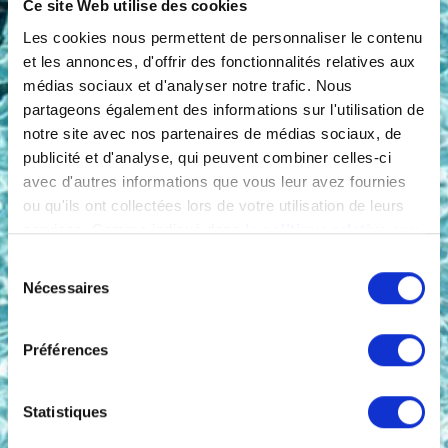
Ce site Web utilise des cookies
Les cookies nous permettent de personnaliser le contenu
et les annonces, d'offrir des fonctionnalités relatives aux
médias sociaux et d'analyser notre trafic. Nous
partageons également des informations sur l'utilisation de
notre site avec nos partenaires de médias sociaux, de
publicité et d'analyse, qui peuvent combiner celles-ci
avec d'autres informations que vous leur avez fournies
ou qu'ils ont collectées lors de votre utilisation de leurs
services. Comme indiqué dans
la politique relative aux
cookies
, vous consentez au dépôt des cookies en
Sélection
cliquant sur « tout autoriser » ; vous refusez ce dépôt de
Nécessaires
du
cookies (sauf cookies nécessaires) en cliquant sur « tout
consentement
refuser ». Vous avez également la possibilité de
paramétrer vos choix en fonction de la finalité des
Préférences
cookies puis de les confirmer en cliquant sur le bouton «
autoriser ma sélection ». Vous pouvez retirer votre
Statistiques
consentement à tout moment via notre outil de
paramétrage des cookies, disponible dans notre politique