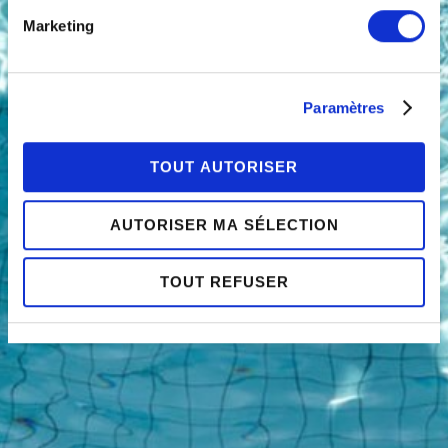
relative aux cookies sous l’onglet « mentions légales ».
Marketing
Paramètres
TOUT AUTORISER
AUTORISER MA SÉLECTION
TOUT REFUSER