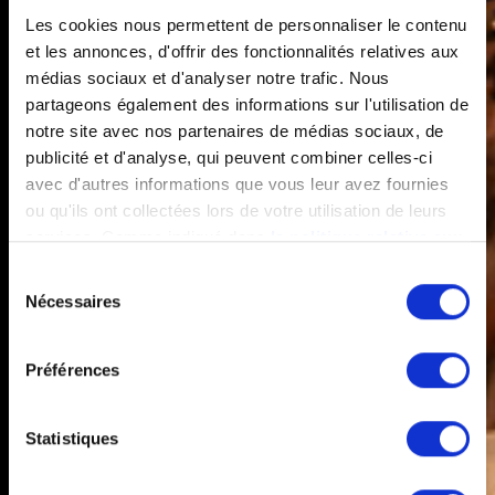
Les cookies nous permettent de personnaliser le contenu
et les annonces, d'offrir des fonctionnalités relatives aux
médias sociaux et d'analyser notre trafic. Nous
partageons également des informations sur l'utilisation de
notre site avec nos partenaires de médias sociaux, de
publicité et d'analyse, qui peuvent combiner celles-ci
avec d'autres informations que vous leur avez fournies
ou qu'ils ont collectées lors de votre utilisation de leurs
services. Comme indiqué dans
la politique relative aux
cookies
, vous consentez au dépôt des cookies en
Sélection
cliquant sur « tout autoriser » ; vous refusez ce dépôt de
Nécessaires
du
cookies (sauf cookies nécessaires) en cliquant sur « tout
consentement
refuser ». Vous avez également la possibilité de
paramétrer vos choix en fonction de la finalité des
Préférences
cookies puis de les confirmer en cliquant sur le bouton «
autoriser ma sélection ». Vous pouvez retirer votre
Statistiques
consentement à tout moment via notre outil de
paramétrage des cookies, disponible dans notre politique