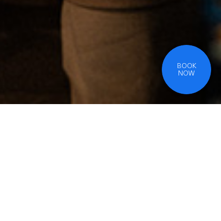
BOOK
NOW
Juin
Instagram
Presse, Agence
04
05
06
07
18
Conditions générales de vente
Mentions légales
Live