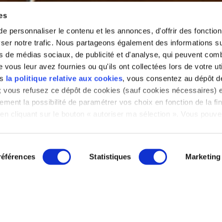
es
 personnaliser le contenu et les annonces, d'offrir des fonctionn
er notre trafic. Nous partageons également des informations sur 
s de médias sociaux, de publicité et d'analyse, qui peuvent comb
vous leur avez fournies ou qu'ils ont collectées lors de votre uti
s
ns
la politique relative aux cookies
, vous consentez au dépôt d
» ; vous refusez ce dépôt de cookies (sauf cookies nécessaires) e
ement la possibilité de paramétrer vos choix en fonction de la fin
en cliquant sur le bouton « autoriser ma sélection ». Vous pouvez
a notre outil de paramétrage des cookies, disponible dans notre
glet « mentions légales ».
références
Statistiques
Marketing
 générales de vente
Mentions légales