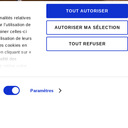
TOUT AUTORISER
alités relatives
l'utilisation de
AUTORISER MA SÉLECTION
iner celles-ci
lisation de leurs
TOUT REFUSER
es cookies en
n cliquant sur «
alité des
 retirer votre
BOOK
 politique
NOW
Paramètres