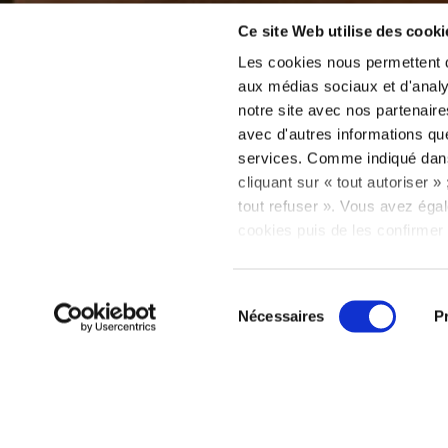
Ce site Web utilise des cooki
Les cookies nous permettent de
aux médias sociaux et d'analys
notre site avec nos partenaire
avec d'autres informations que 
Suite
services. Comme indiqué da
cliquant sur « tout autoriser 
tout refuser ». Vous avez égal
cookies puis de les confirmer 
consentement à tout moment vi
relative aux cookies sous l’on
Sélection
Nécessaires
P
du
consentement
Instagram
Presse, Agence
Conditions