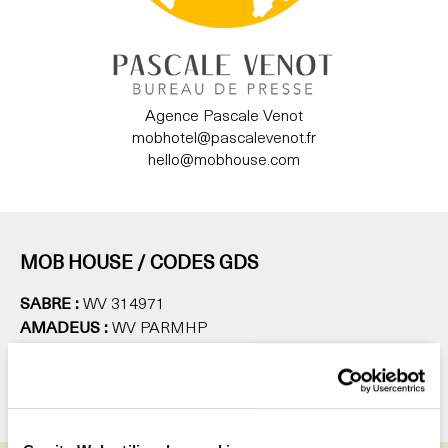
Agence Pascale Venot
mobhotel@pascalevenot.fr
hello@mobhouse.com
MOB HOUSE / CODES GDS
SABRE :
WV 314971
AMADEUS :
WV PARMHP
GALILEO / APOLLO :
WV E0076
WORLDSPAN :
WV CDGMH
DHISCO :
WV 110052