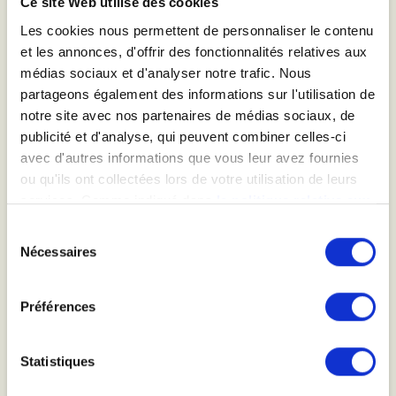
Ce site Web utilise des cookies
Les cookies nous permettent de personnaliser le contenu
et les annonces, d'offrir des fonctionnalités relatives aux
médias sociaux et d'analyser notre trafic. Nous
partageons également des informations sur l'utilisation de
notre site avec nos partenaires de médias sociaux, de
publicité et d'analyse, qui peuvent combiner celles-ci
avec d'autres informations que vous leur avez fournies
ou qu'ils ont collectées lors de votre utilisation de leurs
POUR RECEVOIR NOS NEWSLETTERS
services. Comme indiqué dans
la politique relative aux
cookies
, vous consentez au dépôt des cookies en
Sélection
cliquant sur « tout autoriser » ; vous refusez ce dépôt de
Nécessaires
du
cookies (sauf cookies nécessaires) en cliquant sur « tout
consentement
refuser ». Vous avez également la possibilité de
paramétrer vos choix en fonction de la finalité des
Préférences
ACCEPTER
cookies puis de les confirmer en cliquant sur le bouton «
autoriser ma sélection ». Vous pouvez retirer votre
Statistiques
Informatique et libertés
consentement à tout moment via notre outil de
paramétrage des cookies, disponible dans notre politique