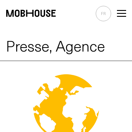
Skip
to
FR
Content
Presse, Agence