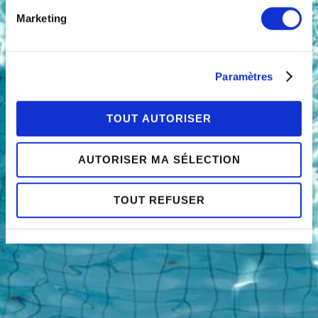
relative aux cookies sous l’onglet « mentions légales ».
Marketing
Paramètres
TOUT AUTORISER
AUTORISER MA SÉLECTION
TOUT REFUSER