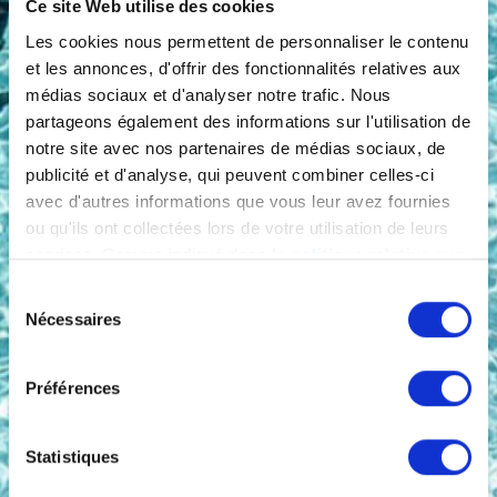
Ce site Web utilise des cookies
Les cookies nous permettent de personnaliser le contenu
et les annonces, d'offrir des fonctionnalités relatives aux
médias sociaux et d'analyser notre trafic. Nous
partageons également des informations sur l'utilisation de
notre site avec nos partenaires de médias sociaux, de
publicité et d'analyse, qui peuvent combiner celles-ci
avec d'autres informations que vous leur avez fournies
ou qu'ils ont collectées lors de votre utilisation de leurs
services. Comme indiqué dans
la politique relative aux
cookies
, vous consentez au dépôt des cookies en
Sélection
cliquant sur « tout autoriser » ; vous refusez ce dépôt de
Nécessaires
du
cookies (sauf cookies nécessaires) en cliquant sur « tout
consentement
refuser ». Vous avez également la possibilité de
paramétrer vos choix en fonction de la finalité des
Préférences
cookies puis de les confirmer en cliquant sur le bouton «
autoriser ma sélection ». Vous pouvez retirer votre
Statistiques
consentement à tout moment via notre outil de
paramétrage des cookies, disponible dans notre politique