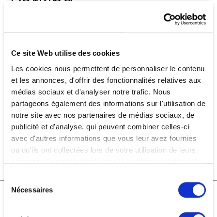
Parking
Entrée par 18 rue louis Dain
Ce site Web utilise des cookies
Réserver
Les cookies nous permettent de personnaliser le contenu
50 places disponibles dont 12 places électriques
et les annonces, d'offrir des fonctionnalités relatives aux
Parking vélos dans la cour
médias sociaux et d'analyser notre trafic. Nous
partageons également des informations sur l'utilisation de
notre site avec nos partenaires de médias sociaux, de
Tarifs voitures : 25€
publicité et d'analyse, qui peuvent combiner celles-ci
avec d'autres informations que vous leur avez fournies
ou qu'ils ont collectées lors de votre utilisation de leurs
Voiture + Borne électrique : 35€
services. Comme indiqué dans
la politique relative aux
cookies
, vous consentez au dépôt des cookies en
Sélection
cliquant sur « tout autoriser » ; vous refusez ce dépôt de
Nécessaires
du
cookies (sauf cookies nécessaires) en cliquant sur « tout
consentement
Pressing
refuser ». Vous avez également la possibilité de