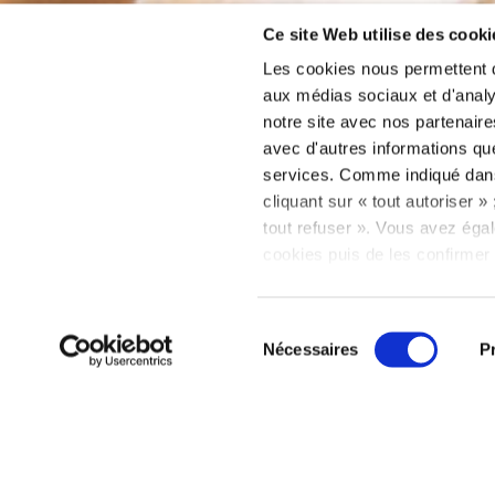
Ce site Web utilise des cooki
Les cookies nous permettent de
aux médias sociaux et d'analys
notre site avec nos partenaire
avec d'autres informations que 
Day P
services. Comme indiqué da
cliquant sur « tout autoriser 
tout refuser ». Vous avez égal
cookies puis de les confirmer 
consentement à tout moment vi
relative aux cookies sous l’on
Sélection
Nécessaires
P
du
consentement
Instagram
Presse, Agence
Conditions