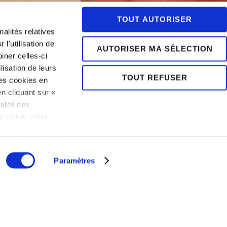
TOUT AUTORISER
alités relatives
l'utilisation de
AUTORISER MA SÉLECTION
iner celles-ci
lisation de leurs
TOUT REFUSER
es cookies en
n cliquant sur «
alité des
 retirer votre
BOOK
 politique
NOW
Paramètres