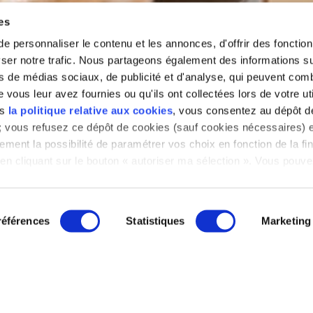
es
 personnaliser le contenu et les annonces, d'offrir des fonctionn
er notre trafic. Nous partageons également des informations sur 
s de médias sociaux, de publicité et d'analyse, qui peuvent comb
vous leur avez fournies ou qu'ils ont collectées lors de votre uti
ass
ns
la politique relative aux cookies
, vous consentez au dépôt d
» ; vous refusez ce dépôt de cookies (sauf cookies nécessaires) e
ement la possibilité de paramétrer vos choix en fonction de la fin
en cliquant sur le bouton « autoriser ma sélection ». Vous pouvez
a notre outil de paramétrage des cookies, disponible dans notre
glet « mentions légales ».
références
Statistiques
Marketing
 générales de vente
Mentions légales