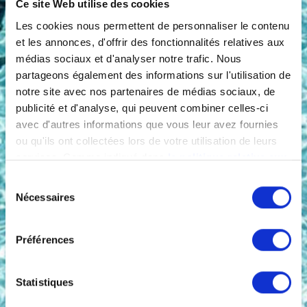
Ce site Web utilise des cookies
Les cookies nous permettent de personnaliser le contenu
et les annonces, d'offrir des fonctionnalités relatives aux
médias sociaux et d'analyser notre trafic. Nous
partageons également des informations sur l'utilisation de
notre site avec nos partenaires de médias sociaux, de
publicité et d'analyse, qui peuvent combiner celles-ci
avec d'autres informations que vous leur avez fournies
ou qu'ils ont collectées lors de votre utilisation de leurs
services. Comme indiqué dans
la politique relative aux
cookies
, vous consentez au dépôt des cookies en
Sélection
cliquant sur « tout autoriser » ; vous refusez ce dépôt de
Nécessaires
du
cookies (sauf cookies nécessaires) en cliquant sur « tout
consentement
refuser ». Vous avez également la possibilité de
paramétrer vos choix en fonction de la finalité des
Préférences
cookies puis de les confirmer en cliquant sur le bouton «
autoriser ma sélection ». Vous pouvez retirer votre
Statistiques
consentement à tout moment via notre outil de
paramétrage des cookies, disponible dans notre politique