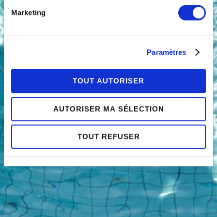
relative aux cookies sous l’onglet « mentions légales ».
Marketing
Paramètres
TOUT AUTORISER
AUTORISER MA SÉLECTION
TOUT REFUSER